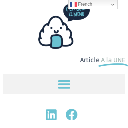
French
Article
A la UNE