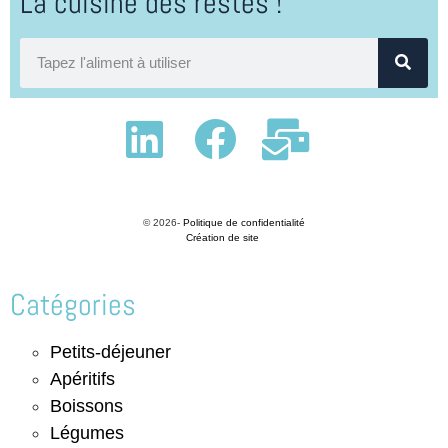
Taboulé de légumes au basilic
Durée: 15 mn
Bon marché
Très facile





0 revues
Voir la recette