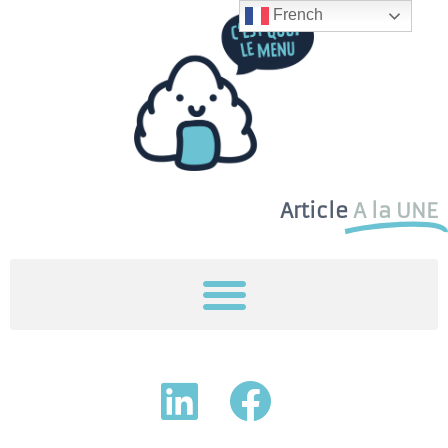
French
Article
A la UNE