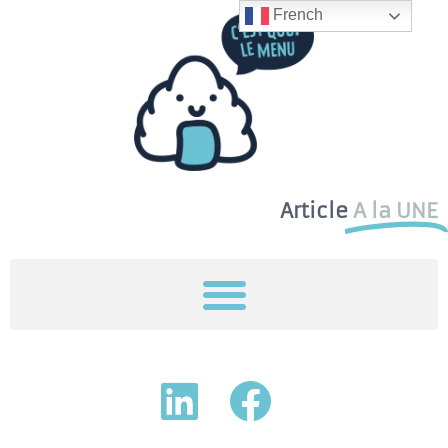
French
Article
A la UNE