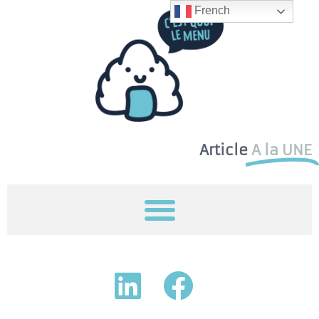
French
Article
A la UNE