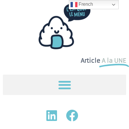
French
Article
A la UNE