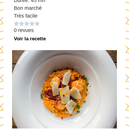
Durée: 45 mn
Bon marché
Très facile





0 revues
Voir la recette