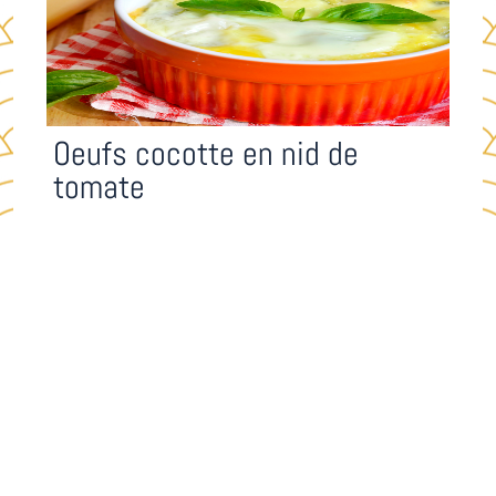
Oeufs cocotte en nid de
tomate
Durée: 20 mn
Bon marché
Facile





0 revues
Voir la recette