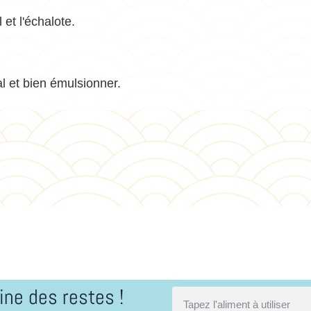
 et l'échalote.
l et bien émulsionner.
ine des restes !