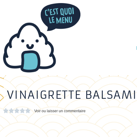
VINAIGRETTE BALSAM





Voir ou laisser un commentaire