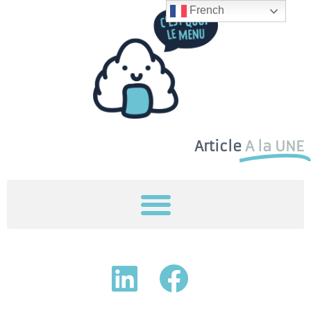
French
Article
A la UNE