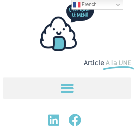
French
Article
A la UNE