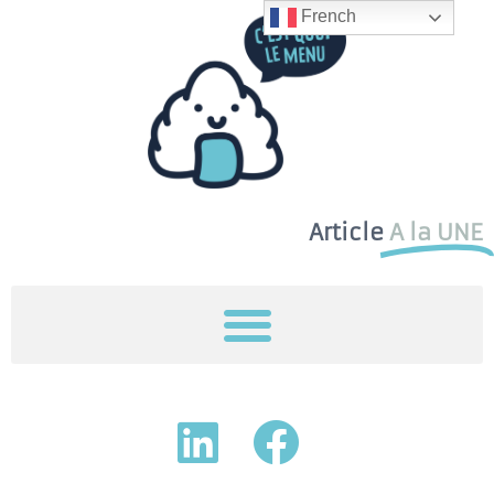
French
Article
A la UNE