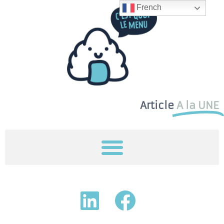
French
Article
A la UNE