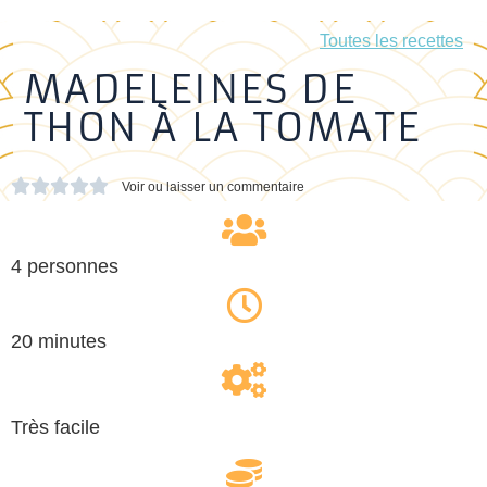
Toutes les recettes
MADELEINES DE
THON À LA TOMATE





Voir ou laisser un commentaire
4 personnes
20 minutes
Très facile