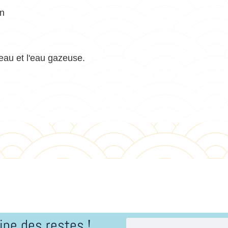
on
eau et l'eau gazeuse.
ine des restes !