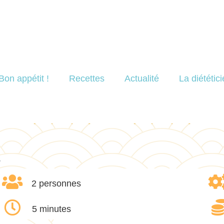
Bon appétit !
Recettes
Actualité
La diététic
E
2 personnes
5 minutes