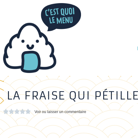
LA FRAISE QUI PÉTILL





Voir ou laisser un commentaire