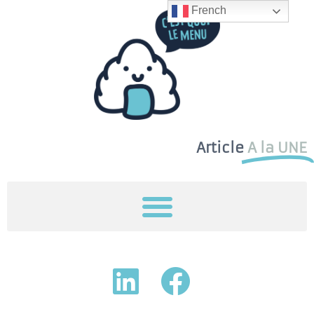
French
Article
A la UNE