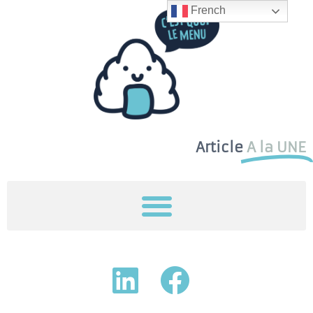
French
Article
A la UNE