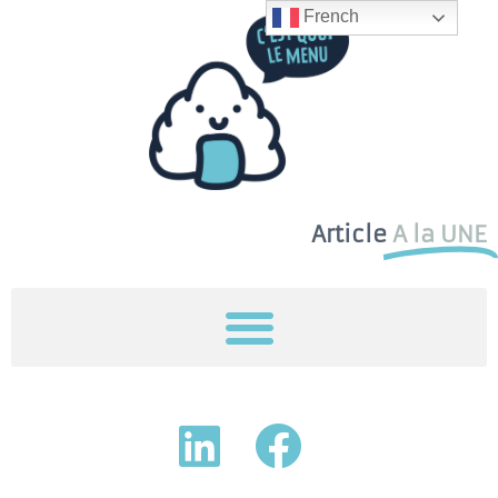
French
Article
A la UNE