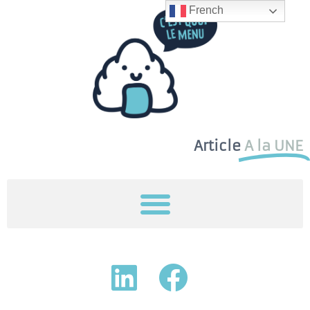
French
Article
A la UNE