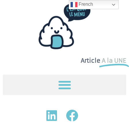
French
Article
A la UNE