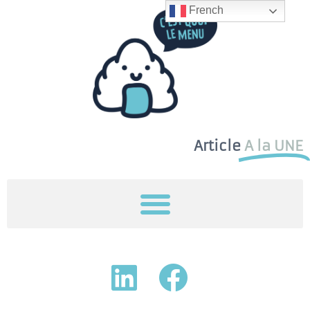
French
Article
A la UNE