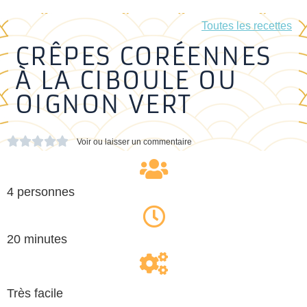
Toutes les recettes
CRÊPES CORÉENNES
À LA CIBOULE OU
OIGNON VERT





Voir ou laisser un commentaire
4 personnes
20 minutes
Très facile