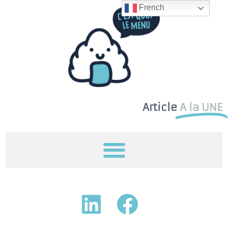
French
Article
A la UNE