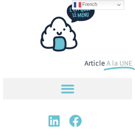
French
Article
A la UNE