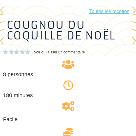
Toutes les recettes
COUGNOU OU
COQUILLE DE NOËL





Voir ou laisser un commentaire
8 personnes
180 minutes
Facile