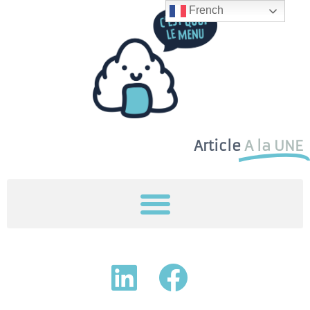
French
Article
A la UNE