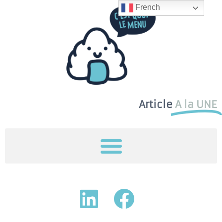
French
Article
A la UNE