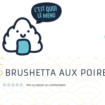
BRUSHETTA AUX POIR





Voir ou laisser un commentaire