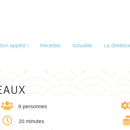
Bon appétit !
Recettes
Actualité
La diététic
EAUX
8 personnes
20 minutes