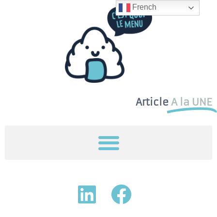
French
Article
A la UNE