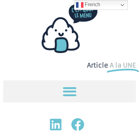
French
Article
A la UNE