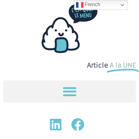
French
Article
A la UNE