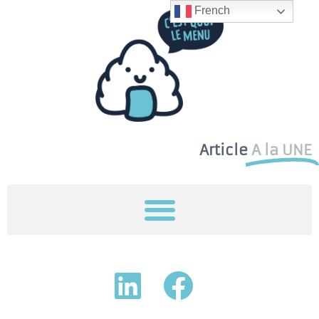
French
Article
A la UNE